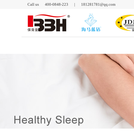
Call us
400-0848-223
|
181281781@qq.com